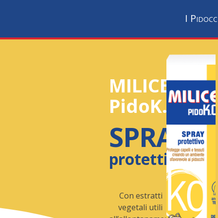
I Pidocc
MILICE
PidoK.O.
SPRAY
protettivo
Con estratti
vegetali utili