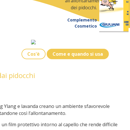
all’allontanamento
dei pidocchi.
Complemento
Cosmetico
Cos'è
Come e quando si usa
ai pidocchi
lang Ylang e lavanda creano un ambiente sfavorevole
litandone così l’allontanamento.
un film protettivo intorno al capello che rende difficile