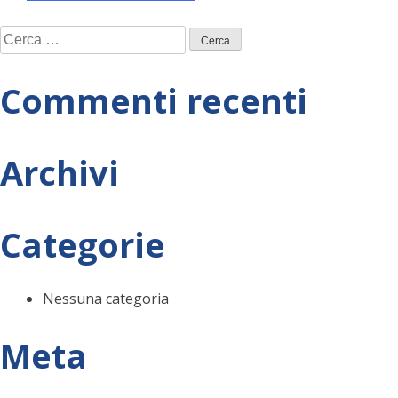
Navigazione
Ricerca
articoli
per:
Commenti recenti
Archivi
Categorie
Nessuna categoria
Meta