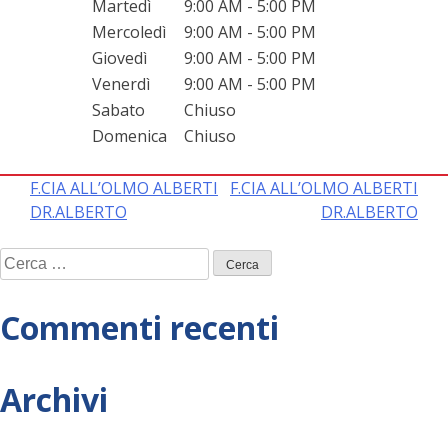
Martedì
9:00 AM - 5:00 PM
Mercoledì
9:00 AM - 5:00 PM
Giovedì
9:00 AM - 5:00 PM
Venerdì
9:00 AM - 5:00 PM
Sabato
Chiuso
Domenica
Chiuso
Navigazione
F.CIA ALL’OLMO ALBERTI
F.CIA ALL’OLMO ALBERTI
DR.ALBERTO
DR.ALBERTO
articoli
Ricerca
per:
Commenti recenti
Archivi