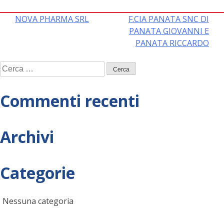
Navigazione
NOVA PHARMA SRL
F.CIA PANATA SNC DI
PANATA GIOVANNI E
articoli
PANATA RICCARDO
Ricerca
per:
Commenti recenti
Archivi
Categorie
Nessuna categoria