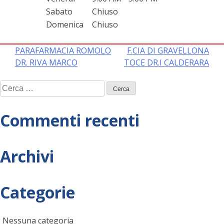
Sabato
Chiuso
Domenica
Chiuso
Navigazione
PARAFARMACIA ROMOLO
F.CIA DI GRAVELLONA
DR. RIVA MARCO
TOCE DR.I CALDERARA
articoli
Ricerca
per:
Commenti recenti
Archivi
Categorie
Nessuna categoria