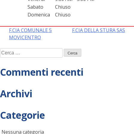
Sabato
Chiuso
Domenica
Chiuso
Navigazione
F.CIA COMUNALE 5
F.CIA DELLA STURA SAS
MOVICENTRO
articoli
Ricerca
per:
Commenti recenti
Archivi
Categorie
Nessuna categoria