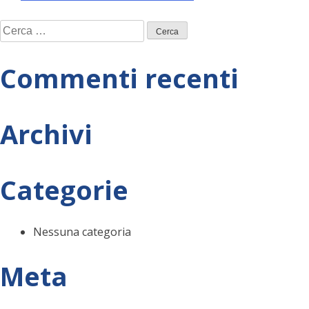
Navigazione
Ricerca
articoli
per:
Commenti recenti
Archivi
Categorie
Nessuna categoria
Meta