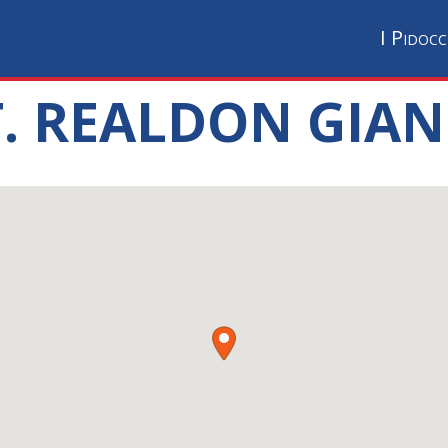
I Pidocc
TT. REALDON GIA