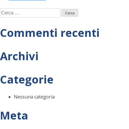
Navigazione
Ricerca
articoli
per:
Commenti recenti
Archivi
Categorie
Nessuna categoria
Meta