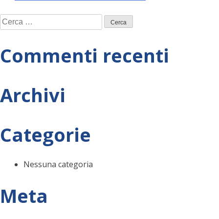
Navigazione
Ricerca
articoli
per:
Commenti recenti
Archivi
Categorie
Nessuna categoria
Meta