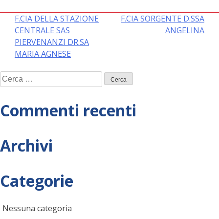
Navigazione
F.CIA DELLA STAZIONE
F.CIA SORGENTE D.SSA
CENTRALE SAS
ANGELINA
articoli
PIERVENANZI DR.SA
MARIA AGNESE
Ricerca
per:
Commenti recenti
Archivi
Categorie
Nessuna categoria