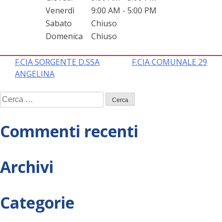
Venerdì
9:00 AM - 5:00 PM
Sabato
Chiuso
Domenica
Chiuso
Navigazione
F.CIA SORGENTE D.SSA
F.CIA COMUNALE 29
ANGELINA
articoli
Ricerca
per:
Commenti recenti
Archivi
Categorie