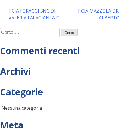
Navigazione
F.CIA FORAGGI SNC DI
F.CIA MAZZOLA DR.
VALERIA FALAGIANI & C.
ALBERTO
articoli
Ricerca
per:
Commenti recenti
Archivi
Categorie
Nessuna categoria
Meta