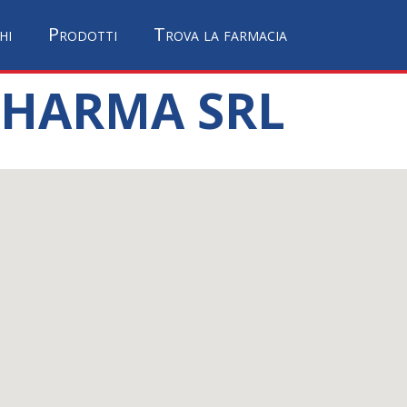
hi
Prodotti
Trova la farmacia
 PHARMA SRL