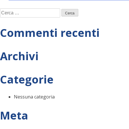
Navigazione
Ricerca
articoli
per:
Commenti recenti
Archivi
Categorie
Nessuna categoria
Meta