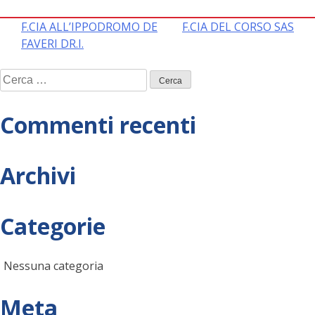
Navigazione
F.CIA ALL’IPPODROMO DE
F.CIA DEL CORSO SAS
FAVERI DR.I.
articoli
Ricerca
per:
Commenti recenti
Archivi
Categorie
Nessuna categoria
Meta