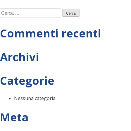
Navigazione
Ricerca
articoli
per:
Commenti recenti
Archivi
Categorie
Nessuna categoria
Meta