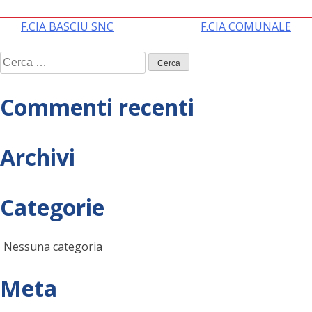
Navigazione
F.CIA BASCIU SNC
F.CIA COMUNALE
Ricerca
articoli
per:
Commenti recenti
Archivi
Categorie
Nessuna categoria
Meta