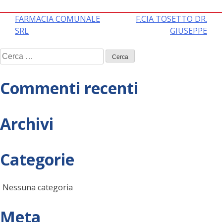
Navigazione
FARMACIA COMUNALE
F.CIA TOSETTO DR.
SRL
GIUSEPPE
articoli
Ricerca
per:
Commenti recenti
Archivi
Categorie
Nessuna categoria
Meta