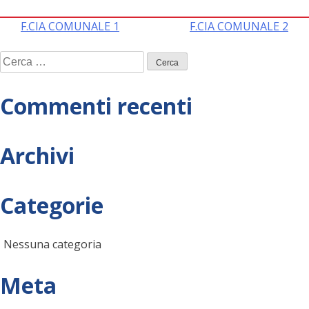
Navigazione
F.CIA COMUNALE 1
F.CIA COMUNALE 2
Ricerca
articoli
per:
Commenti recenti
Archivi
Categorie
Nessuna categoria
Meta