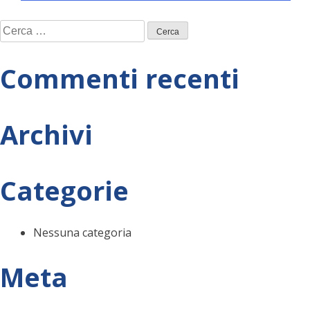
Navigazione
Ricerca
articoli
per:
Commenti recenti
Archivi
Categorie
Nessuna categoria
Meta