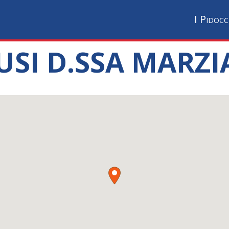
I Pidocc
USI D.SSA MARZIA