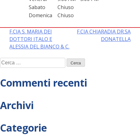
Sabato
Chiuso
Domenica
Chiuso
Navigazione
F.CIA S. MARIA DEI
F.CIA CHIARADIA DR.SA
DOTTORI ITALO E
DONATELLA
articoli
ALESSIA DEL BIANCO & C.
Ricerca
per:
Commenti recenti
Archivi
Categorie