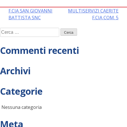
Navigazione
F.CIA SAN GIOVANNI
MULTISERVIZI CAERITE
BATTISTA SNC
F.CIA COM. 5
articoli
Ricerca
per:
Commenti recenti
Archivi
Categorie
Nessuna categoria
Meta