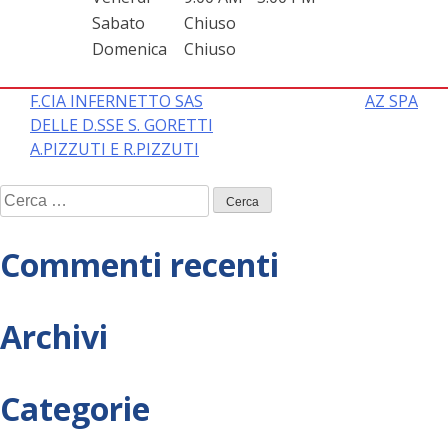
Sabato
Chiuso
Domenica
Chiuso
Navigazione
F.CIA INFERNETTO SAS
AZ SPA
DELLE D.SSE S. GORETTI
articoli
A.PIZZUTI E R.PIZZUTI
Ricerca
per:
Commenti recenti
Archivi
Categorie