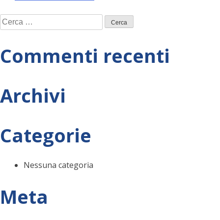
Navigazione
Ricerca
articoli
per:
Commenti recenti
Archivi
Categorie
Nessuna categoria
Meta