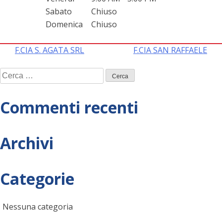
Sabato
Chiuso
Domenica
Chiuso
Navigazione
F.CIA S. AGATA SRL
F.CIA SAN RAFFAELE
Ricerca
articoli
per:
Commenti recenti
Archivi
Categorie
Nessuna categoria