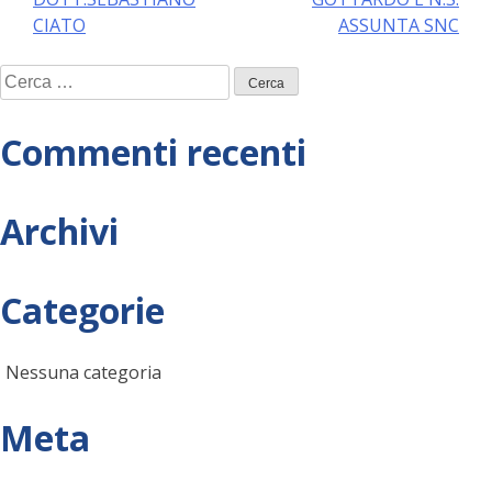
articoli
CIATO
ASSUNTA SNC
Ricerca
per:
Commenti recenti
Archivi
Categorie
Nessuna categoria
Meta