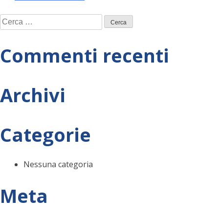
Navigazione
Ricerca
articoli
per:
Commenti recenti
Archivi
Categorie
Nessuna categoria
Meta