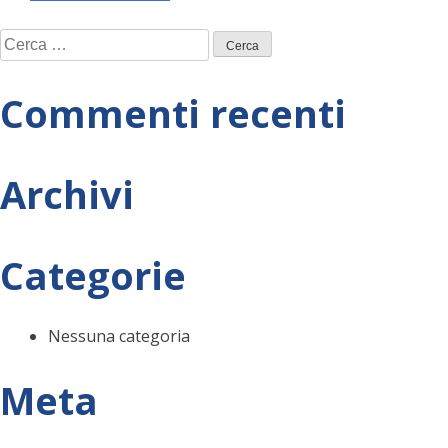
Navigazione
Ricerca
articoli
per:
Commenti recenti
Archivi
Categorie
Nessuna categoria
Meta