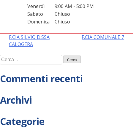
Venerdì
9:00 AM - 5:00 PM
Sabato
Chiuso
Domenica
Chiuso
Navigazione
F.CIA SILVIO D.SSA
F.CIA COMUNALE 7
CALOGERA
articoli
Ricerca
per:
Commenti recenti
Archivi
Categorie