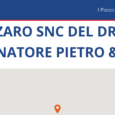
I Pidocc
ZZARO SNC DEL D
NATORE PIETRO &