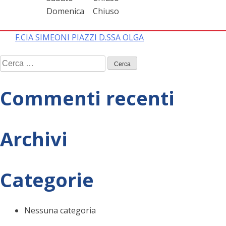
Domenica
Chiuso
Navigazione
F.CIA SIMEONI PIAZZI D.SSA OLGA
Ricerca
articoli
per:
Commenti recenti
Archivi
Categorie
Nessuna categoria