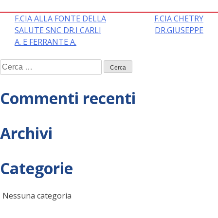
Navigazione
F.CIA ALLA FONTE DELLA
F.CIA CHETRY
SALUTE SNC DR.I CARLI
DR.GIUSEPPE
articoli
A. E FERRANTE A.
Ricerca
per:
Commenti recenti
Archivi
Categorie
Nessuna categoria