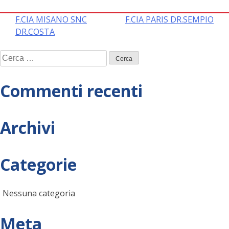
Navigazione
F.CIA MISANO SNC
F.CIA PARIS DR.SEMPIO
DR.COSTA
articoli
Ricerca
per:
Commenti recenti
Archivi
Categorie
Nessuna categoria
Meta