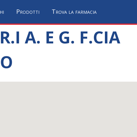
hi
Prodotti
Trova la farmacia
I A. E G. F.CIA
TO