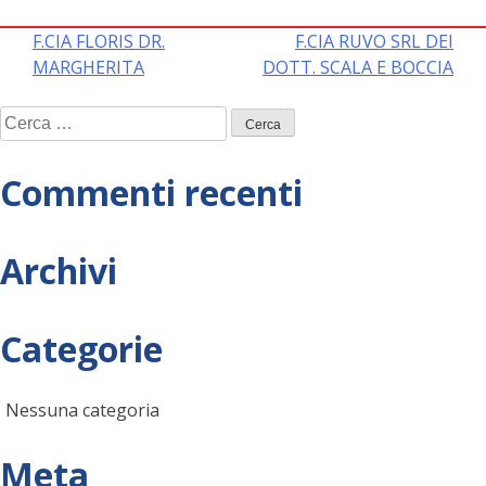
Navigazione
F.CIA FLORIS DR.
F.CIA RUVO SRL DEI
MARGHERITA
DOTT. SCALA E BOCCIA
articoli
Ricerca
per:
Commenti recenti
Archivi
Categorie
Nessuna categoria
Meta