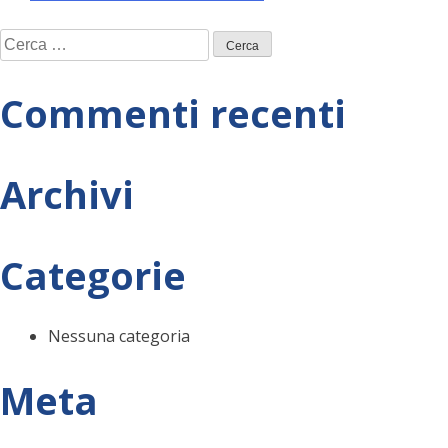
Navigazione
Ricerca
articoli
per:
Commenti recenti
Archivi
Categorie
Nessuna categoria
Meta